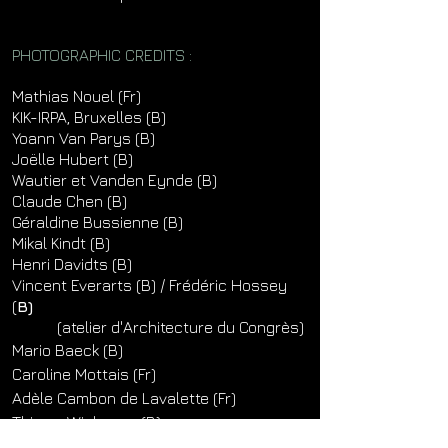
PHOTOGRAPHIC CREDITS :
Mathias Nouel (Fr)
KIK-IRPA, Bruxelles (B)
Yoann Van Parys (B)
Joëlle Hubert (B)
Wautier et Vanden Eynde (B)
Claude Chen (B)
Géraldine Bussienne (B)
Mikal Kindt (B)
Henri Davidts (B)
Vincent Everarts (B) / Frédéric Hossey
(
B)
(atelier d'Architecture du Congrès)
Mario Baeck (B)
Caroline Mottais (Fr)
Adèle Cambon de Lavalette (Fr)
Thierry Wieleman (B)
1090 Architectes (B)