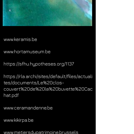
www.keramis.be
www.hortamuseum.be
https://sfhu.hypotheses.org/1137
https://rla.archi/sites/default/files/actuali
tes/documents/Le%20clos-
couvert%20de%20la%20buvette%20Cac
hat.pdf
www.ceramandenne.be
www.kikirpa.be
www.metiersdupatrimoine.brussels